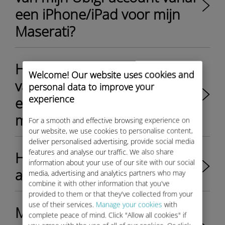
een iPhone/iPad voor mijn
Maserati?
Hoe reset ik het wachtwoord
Welcome! Our website uses cookies and
van mijn Ubigi-account vanaf
personal data to improve your
experience
een Android-apparaat voor
mijn Maserati?
For a smooth and effective browsing experience on
our website, we use cookies to personalise content,
deliver personalised advertising, provide social media
features and analyse our traffic. We also share
Hoe kan ik mijn Ubigi-
information about your use of our site with our social
account verwijderen?
media, advertising and analytics partners who may
combine it with other information that you've
provided to them or that they've collected from your
use of their services.
Manage your cookies
with
Mijn dataplan is snel
complete peace of mind. Click "Allow all cookies" if