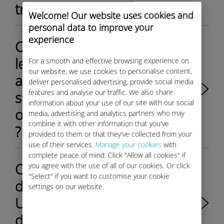
très lent. Que puis-je faire ?
Welcome! Our website uses cookies and
personal data to improve your
experience
Comment puis-je contrôler
les mises à jour
For a smooth and effective browsing experience on
our website, we use cookies to personalise content,
automatiques de mon
deliver personalised advertising, provide social media
features and analyse our traffic. We also share
smartphone/tablette pour
information about your use of our site with our social
optimiser mon bundle Ubigi
media, advertising and analytics partners who may
combine it with other information that you've
?
provided to them or that they've collected from your
use of their services.
Manage your cookies
with
complete peace of mind. Click "Allow all cookies" if
Comment réinitialiser le mot
you agree with the use of all of our cookies. Or click
"Select" if you want to customise your cookie
de passe de mon compte
settings on our website.
Ubigi pour ma Maserati
depuis mon appareil Android