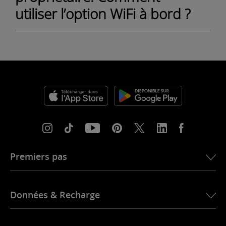
utiliser l’option WiFi à bord ?
Premiers pas
Bien débuter
Données & Recharge
Alexa pour Maserati
Éligibilité
Recharger des données